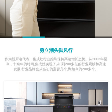
1
2
3
4
5
勇立潮头御风行
作为新厨电代表，集成灶行业始终保持高速增长态势。从2003年至
今，十余年的时间,集成灶实现了从0到200多亿的行业规模和高速
发展;行业品牌也从当初的寥寥几个,到如今的200多个。