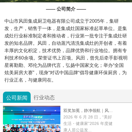
—— 公司简介 ——
中山市风田集成厨卫电器有限公司成立于2005年，集研
发，生产，销售于一体，是集成灶国家标准起草单位。是集
成灶行业标准制定者和推动者，行业第一批专注于集成灶研
发的知名品牌。风田，自动蒸汽清洗集成灶的开创者，有着
丰厚的文化积淀，技术优势，品牌优势和行业地位。拥有专
利技术60余项。荣誉证书上百项。风田，曾先后牵手影视明
星蒋勤勤、邓伦为品牌代言，弘扬中国家文化；举办“全国
炫美厨房大赛”，现身“对话中国品牌“倡导健康环保厨房，为
行业正名，与健康同在。
行业动态
公司新闻
双奖加冕，静净领航｜风田集成厨电郝丽华出席 2026 健康人居公益发展大会，畅谈健康厨房新未来
2026 年 6 月 28 日，“美好
生活・健康家”2026 年度健
康人居公益发...