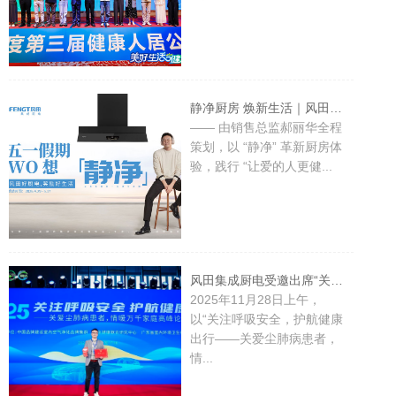
静净厨房 焕新生活｜风田 2026 五一全国大型促销活动盛大启幕
—— 由销售总监郝丽华全程
策划，以 “静净” 革新厨房体
验，践行 “让爱的人更健...
风田集成厨电受邀出席“关注呼吸安全”高峰论坛，荣膺“健康人居卓越品牌奖”并入围“南山奖品牌”
2025年11月28日上午，
以“关注呼吸安全，护航健康
出行——关爱尘肺病患者，
情...