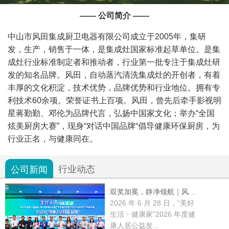
—— 公司简介 ——
中山市风田集成厨卫电器有限公司成立于2005年，集研
发，生产，销售于一体，是集成灶国家标准起草单位。是集
成灶行业标准制定者和推动者，行业第一批专注于集成灶研
发的知名品牌。风田，自动蒸汽清洗集成灶的开创者，有着
丰厚的文化积淀，技术优势，品牌优势和行业地位。拥有专
利技术60余项。荣誉证书上百项。风田，曾先后牵手影视明
星蒋勤勤、邓伦为品牌代言，弘扬中国家文化；举办“全国
炫美厨房大赛”，现身“对话中国品牌“倡导健康环保厨房，为
行业正名，与健康同在。
行业动态
公司新闻
双奖加冕，静净领航｜风田集成厨电郝丽华出席 2026 健康人居公益发展大会，畅谈健康厨房新未来
2026 年 6 月 28 日，“美好
生活・健康家”2026 年度健
康人居公益发...