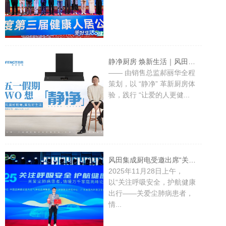
静净厨房 焕新生活｜风田 2026 五一全国大型促销活动盛大启幕
—— 由销售总监郝丽华全程
策划，以 “静净” 革新厨房体
验，践行 “让爱的人更健...
风田集成厨电受邀出席“关注呼吸安全”高峰论坛，荣膺“健康人居卓越品牌奖”并入围“南山奖品牌”
2025年11月28日上午，
以“关注呼吸安全，护航健康
出行——关爱尘肺病患者，
情...