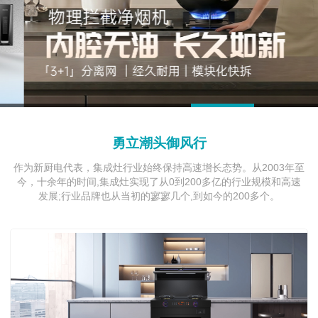
1
2
3
4
5
勇立潮头御风行
作为新厨电代表，集成灶行业始终保持高速增长态势。从2003年至
今，十余年的时间,集成灶实现了从0到200多亿的行业规模和高速
发展;行业品牌也从当初的寥寥几个,到如今的200多个。