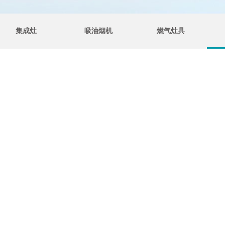
集成灶
吸油烟机
燃气灶具