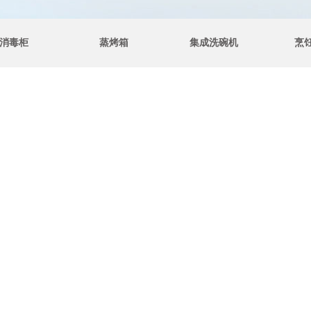
消毒柜
蒸烤箱
集成洗碗机
烹