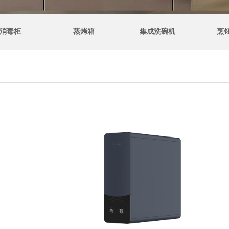
消毒柜
蒸烤箱
集成洗碗机
烹